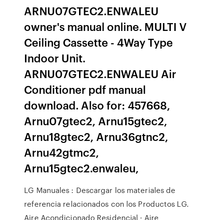
ARNU07GTEC2.ENWALEU
owner's manual online. MULTI V
Ceiling Cassette - 4Way Type
Indoor Unit.
ARNU07GTEC2.ENWALEU Air
Conditioner pdf manual
download. Also for: 457668,
Arnu07gtec2, Arnu15gtec2,
Arnu18gtec2, Arnu36gtnc2,
Arnu42gtmc2,
Arnu15gtec2.enwaleu,
LG Manuales : Descargar los materiales de
referencia relacionados con los Productos LG.
Aire Acondicionado Residencial · Aire