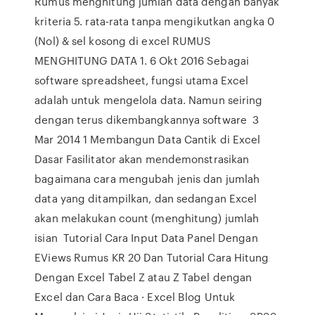
Rumus menghitung jumlah data dengan banyak
kriteria 5. rata-rata tanpa mengikutkan angka 0
(Nol) & sel kosong di excel RUMUS
MENGHITUNG DATA 1. 6 Okt 2016 Sebagai
software spreadsheet, fungsi utama Excel
adalah untuk mengelola data. Namun seiring
dengan terus dikembangkannya software 3
Mar 2014 1 Membangun Data Cantik di Excel
Dasar Fasilitator akan mendemonstrasikan
bagaimana cara mengubah jenis dan jumlah
data yang ditampilkan, dan sedangan Excel
akan melakukan count (menghitung) jumlah
isian Tutorial Cara Input Data Panel Dengan
EViews Rumus KR 20 Dan Tutorial Cara Hitung
Dengan Excel Tabel Z atau Z Tabel dengan
Excel dan Cara Baca · Excel Blog Untuk