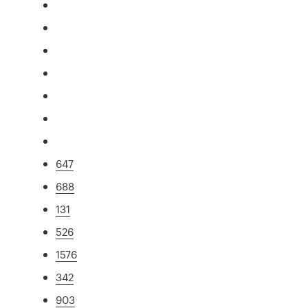
647
688
131
526
1576
342
903