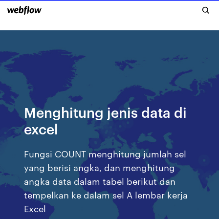
Menghitung jenis data di
excel
Fungsi COUNT menghitung jumlah sel
yang berisi angka, dan menghitung
angka data dalam tabel berikut dan
tempelkan ke dalam sel A lembar kerja
Excel