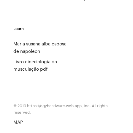
Learn
Maria susana alba esposa
de napoleon
Livro cinesiologia da
musculação pdf
© 2019 https://egybestiwure.web.app, Inc. All rights
reserved.
MAP