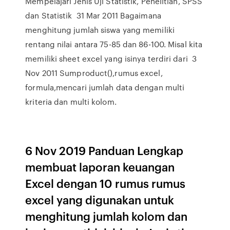
Mempelajari Jenis Uji Statistik, Penelitian, SPSS
dan Statistik 31 Mar 2011 Bagaimana
menghitung jumlah siswa yang memiliki
rentang nilai antara 75-85 dan 86-100. Misal kita
memiliki sheet excel yang isinya terdiri dari 3
Nov 2011 Sumproduct(),rumus excel,
formula,mencari jumlah data dengan multi
kriteria dan multi kolom.
6 Nov 2019 Panduan Lengkap
membuat laporan keuangan
Excel dengan 10 rumus rumus
excel yang digunakan untuk
menghitung jumlah kolom dan