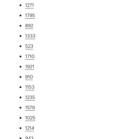
1271
1795
892
1333
523
1710
1921
910
1153
1235
1579
1025
1214
943