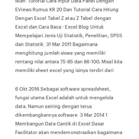
isian Tutorial Cara Input Data Panel Dengan
EViews Rumus KR 20 Dan Tutorial Cara Hitung
Dengan Excel Tabel Z atau Z Tabel dengan
Excel dan Cara Baca · Excel Blog Untuk
Mempelajari Jenis Uji Statistik, Penelitian, SPSS
dan Statistik 31 Mar 2011 Bagaimana
menghitung jumlah siswa yang memiliki
rentang nilai antara 75-85 dan 86-100. Misal kita
memiliki sheet excel yang isinya terdiri dari
6 Okt 2016 Sebagai software spreadsheet,
fungsi utama Excel adalah untuk mengelola
data. Namun seiring dengan terus
dikembangkannya software 3 Mar 2014 1
Membangun Data Cantik di Excel Dasar
Fasilitator akan mendemonstrasikan bagaimana