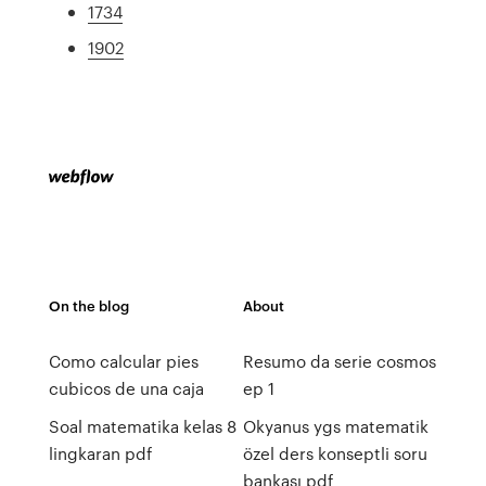
1734
1902
On the blog
About
Como calcular pies
Resumo da serie cosmos
cubicos de una caja
ep 1
Soal matematika kelas 8
Okyanus ygs matematik
lingkaran pdf
özel ders konseptli soru
bankası pdf