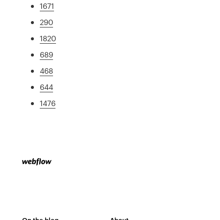
1671
290
1820
689
468
644
1476
On the blog
About