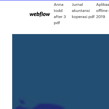
Anna
Jurnal
Aplika
todd
akuntansi
offlin
after 3
koperasi pdf
2019
pdf