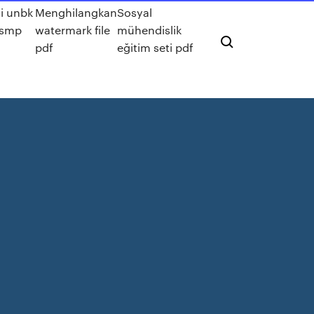
si unbk
Menghilangkan
Sosyal
e smp
watermark file
mühendislik
pdf
eğitim seti pdf