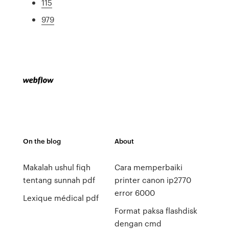
115
979
On the blog
About
Makalah ushul fiqh
Cara memperbaiki
tentang sunnah pdf
printer canon ip2770
error 6000
Lexique médical pdf
Format paksa flashdisk
dengan cmd