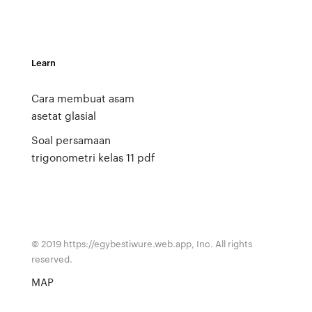
Learn
Cara membuat asam
asetat glasial
Soal persamaan
trigonometri kelas 11 pdf
© 2019 https://egybestiwure.web.app, Inc. All rights
reserved.
MAP