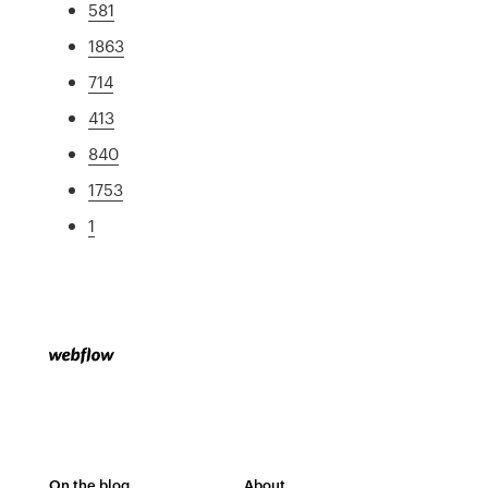
581
1863
714
413
840
1753
1
On the blog
About